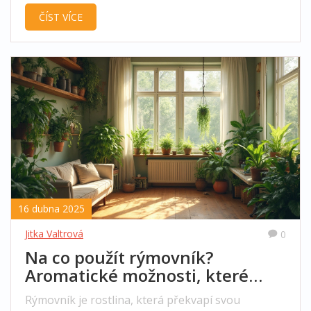
Jak hustota vody ovlivňuje vůně nebo jestli
ČÍST VÍCE
můžeme led používat při tvorbě difuzérů? V
článku najdeš praktické tipy i nečekané
souvislosti mezi vodou, ledem a éterickými oleji.
Dozvíš se i něco, co se ti může hodit při domácí
výrobě vonných produktů.
16 dubna 2025
Jitka Valtrová
0
Na co použít rýmovník?
Aromatické možnosti, které
překvapí
Rýmovník je rostlina, která překvapí svou