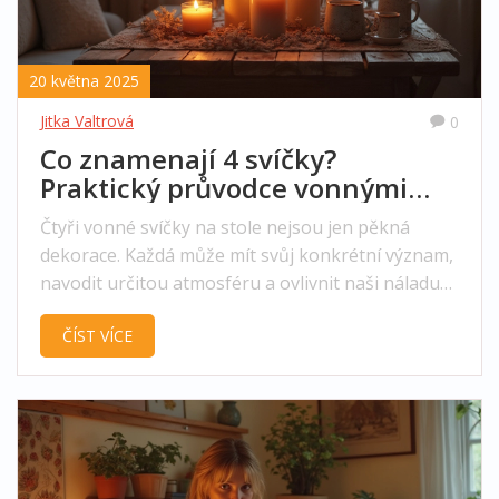
20 května 2025
Jitka Valtrová
0
Co znamenají 4 svíčky?
Praktický průvodce vonnými
svíčkami
Čtyři vonné svíčky na stole nejsou jen pěkná
dekorace. Každá může mít svůj konkrétní význam,
navodit určitou atmosféru a ovlivnit naši náladu
nebo vzpomínky. Dozvíte se, jak si správně vybrat
ČÍST VÍCE
kombinaci vůní, jak je používat v různých situacích
a proč je důležité správné rozmístění svíček.
Zjistíte i zajímavosti o tradicích, tipy na vyladění
interiéru a jak ze svíček vytěžit co nejvíc pro váš
domov. Praktické rady vám ušetří zklamání i
peníze.