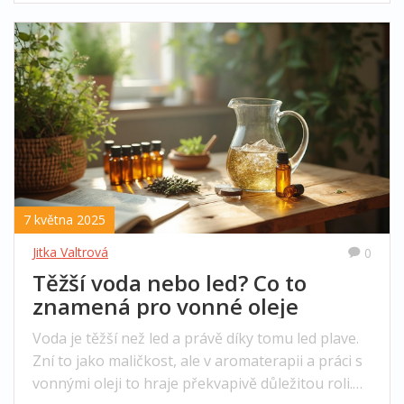
Nechybí ani tipy na domácí výrobu vosku nebo
rady, jak prodloužit jeho životnost.
7 května 2025
Jitka Valtrová
0
Těžší voda nebo led? Co to
znamená pro vonné oleje
Voda je těžší než led a právě díky tomu led plave.
Zní to jako maličkost, ale v aromaterapii a práci s
vonnými oleji to hraje překvapivě důležitou roli.