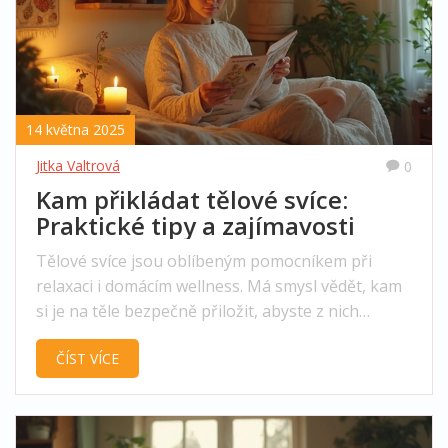
14 května 2025
Jitka Valtrová
0
Kam přikládat tělové svíce:
Praktické tipy a zajímavosti
Tělové svíce jsou oblíbeným pomocníkem při
relaxaci i domácím wellness. Má smysl vědět, kam
si je na těle bezpečně přiložit, abyste z nich
vytěžili co nejvíc. Prozkoumáme nejčastější místa,
ČÍST VÍCE
ale taky poradím, čemu se raději vyhnout.
Zaměříme se na bezpečnost i na záludnosti, které
často lidi překvapí. Čtěte dál a zjistíte, jak tělové
svíce skutečně používat doma.