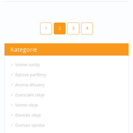
prostoru. Připravte se na cestu světem vůní, které
nejen osvěží váš domov, ale také povzbudí vaše
smysly.
1
2
3
4
Kategorie
Vonne svicky
Bytove parfémy
Aroma difuzery
Esencialni oleje
Vonne oleje
Etericke oleje
Domaci vyroba