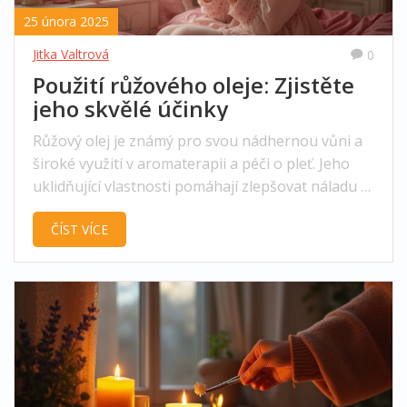
25 února 2025
Jitka Valtrová
0
Použití růžového oleje: Zjistěte
jeho skvělé účinky
Růžový olej je známý pro svou nádhernou vůni a
široké využití v aromaterapii a péči o pleť. Jeho
uklidňující vlastnosti pomáhají zlepšovat náladu a
harmonizují emoce. V péči o pleť je ceněn pro
ČÍST VÍCE
schopnost hydratovat a zjemňovat pokožku.
Naučte se, jak začlenit růžový olej do každodenní
rutiny a těžit z jeho blahodárných účinků.